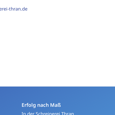
erei-thran.de
Erfolg nach Maß
In der Schreinerei Thran