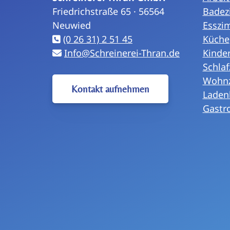
Friedrichstraße 65 · 56564
Badez
Neuwied
Esszi
(0 26 31) 2 51 45
Küche
Info@Schreinerei-Thran.de
Kinde
Schla
Wohn
Kontakt aufnehmen
Laden
Gastr