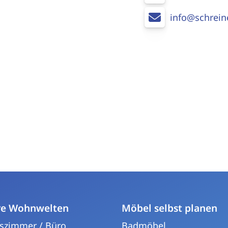
info@schrein
re Wohnwelten
Möbel selbst planen
tszimmer / Büro
Badmöbel