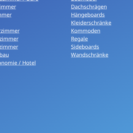
immer
Dachschrägen
mmer
Hängeboards
Kleiderschränke
rzimmer
Kommoden
fzimmer
Regale
zimmer
Sideboards
bau
Wandschränke
onomie / Hotel