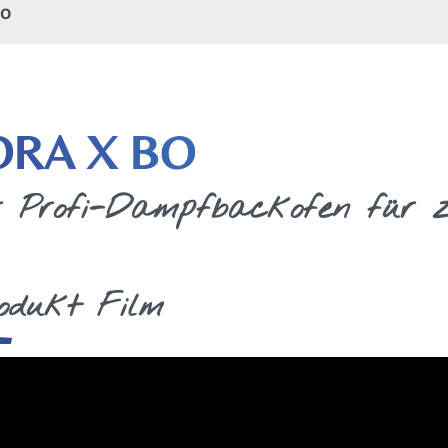
BO
ORA X BO
 Profi-Dampfbackofen für z
odukt Film