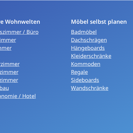
re Wohnwelten
Möbel selbst planen
tszimmer / Büro
Badmöbel
immer
Dachschrägen
mmer
Hängeboards
Kleiderschränke
rzimmer
Kommoden
fzimmer
Regale
zimmer
Sideboards
bau
Wandschränke
onomie / Hotel