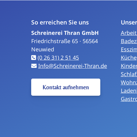
So erreichen Sie uns
Unse
Schreinerei Thran GmbH
Arbei
Friedrichstraße 65 · 56564
Badez
Neuwied
Esszi
(0 26 31) 2 51 45
Küche
Info@Schreinerei-Thran.de
Kinde
Schla
Wohn
Kontakt aufnehmen
Laden
Gastr