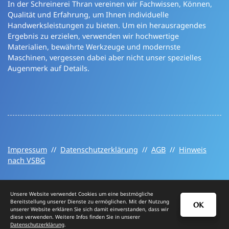
In der Schreinerei Thran vereinen wir Fachwissen, Können,
Qualität und Erfahrung, um Ihnen individuelle
Handwerksleistungen zu bieten. Um ein herausragendes
Ergebnis zu erzielen, verwenden wir hochwertige
Materialien, bewährte Werkzeuge und modernste
Maschinen, vergessen dabei aber nicht unser spezielles
Augenmerk auf Details.
Impressum
//
Datenschutzerklärung
//
AGB
//
Hinweis
nach VSBG
Unsere Website verwendet Cookies um eine bestmögliche
Bereitstellung unserer Dienste zu ermöglichen. Mit der Nutzung
OK
unserer Website erklären Sie sich damit einverstanden, dass wir
diese verwenden. Weitere Infos finden Sie in unserer
Datenschutzerklärung
.
© 2026 Schreinerei Thran GmbH, Neuwied